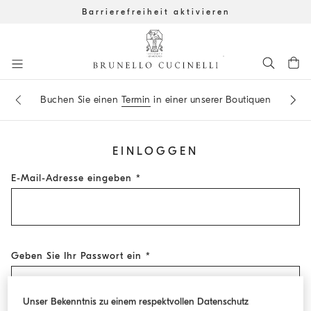
Barrierefreiheit aktivieren
Zum Hauptinhalt gehen
Melden Sie sich für den
Newsletter
an, um immer auf dem
Buchen Sie einen
Termin
in einer unserer Boutiquen
Laufenden zu sein
Start Hauptinhalt
EINLOGGEN
E-Mail-Adresse eingeben
Geben Sie Ihr Passwort ein
Unser Bekenntnis zu einem respektvollen Datenschutz