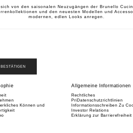
 sich von den saisonalen Neuzugängen der Brunello Cucin
rrenkollektionen und den neuesten Modellen und Accesso
modernen, edlen Looks anregen.
BESTÄTIGEN
sophie
Allgemeine Informationen
eit
Rechtliches
nehmen
PriDatenschutzrichtlinien
rkliches Können und
Informationsschreiben Zu Co
rtigkeit
Investor Relations
eo
Erklärung zur Barrierefreiheit