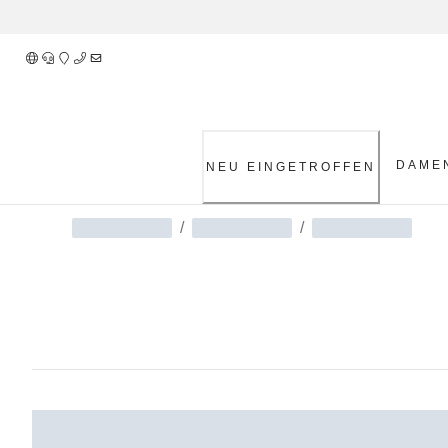
Skip
to
Content
DAME
NEU EINGETROFFEN
/
/