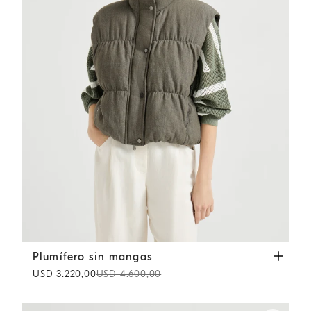
Plumífero sin mangas
Ver olivo
Plumífero sin mangas
USD 3.220,00
USD 4.600,00