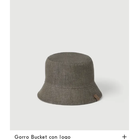
Gorro Bucket con logo
Verde
Gorro Bucket con logo