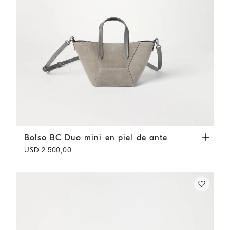
Bolso BC Duo mini en piel de ante
Khaki
Bolso BC Duo mini en piel de ante
USD 2.500,00