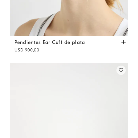
Pendientes Ear Cuff de plata
Plata
Pendientes Ear Cuff de plata
USD 900,00