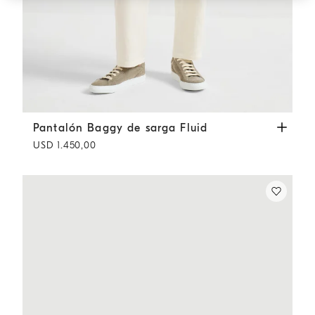
Pantalón Baggy de sarga Fluid
Marfil
Pantalón Baggy de sarga Fluid
USD 1.450,00