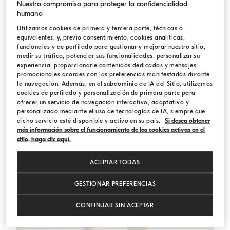
Nuestro compromiso para proteger la confidencialidad
humana
Jersey a rayas
Verde
Jersey a rayas
Utilizamos cookies de primera y tercera parte, técnicas o
equivalentes, y, previo consentimiento, cookies analíticas,
USD 1.960,00
USD 2.800,00
funcionales y de perfilado para gestionar y mejorar nuestro sitio,
medir su tráfico, potenciar sus funcionalidades, personalizar su
experiencia, proporcionarle contenidos dedicados y mensajes
promocionales acordes con las preferencias manifestadas durante
la navegación. Además, en el subdominio de IA del Sitio, utilizamos
cookies de perfilado y personalización de primera parte para
ofrecer un servicio de navegación interactivo, adaptativo y
personalizado mediante el uso de tecnologías de IA, siempre que
dicho servicio esté disponible y activo en su país.
Si desea obtener
más información sobre el funcionamiento de las cookies activas en el
sitio, haga clic aquí.
ACEPTAR TODAS
GESTIONAR PREFERENCIAS
CONTINUAR SIN ACEPTAR