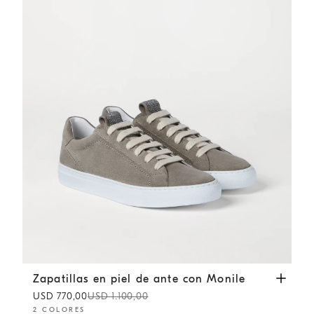
Zapatillas en piel de ante con Monile
Khaki
Zapatillas en piel de ante con Monile
USD 770,00
USD 1.100,00
2 COLORES