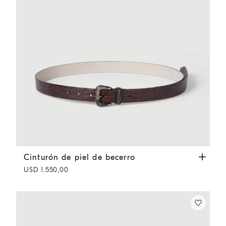
Cinturón de piel de becerro
Marrón Oscuro
Cinturón de piel de becerro
USD 1.550,00