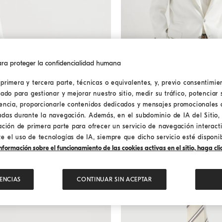
ra proteger la confidencialidad humana
primera y tercera parte, técnicas o equivalentes, y, previo consentimien
lado para gestionar y mejorar nuestro sitio, medir su tráfico, potenciar 
Blazer de gabardina
Panamá
Blazer de gabardina
iencia, proporcionarle contenidos dedicados y mensajes promocionales 
USD 5.250,00
adas durante la navegación. Además, en el subdominio de IA del Sitio, 
ación de primera parte para ofrecer un servicio de navegación interact
 el uso de tecnologías de IA, siempre que dicho servicio esté disponib
formación sobre el funcionamiento de las cookies activas en el sitio, haga clic
ENCIAS
CONTINUAR SIN ACEPTAR