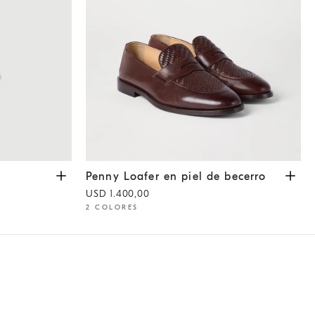
Penny Loafer en piel de becerro
Marrón Oscur
Penny Loafer en piel de becerro
USD 1.400,00
2 COLORES