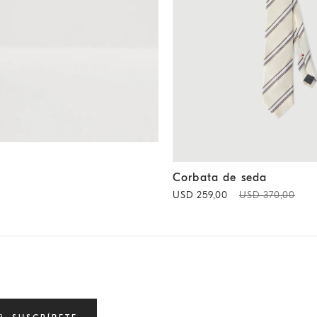
Corbata de seda
Panamá
Corbata de seda
USD 259,00
USD 370,00