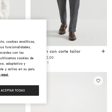
to, cookies analíticas,
sus funcionalidades,
Pantalón con corte tailor
Antracita
Pantalón con corte tailor
acordes con las
USD 2.200,00
utilizamos cookies de
2 COLORES
ivo, adaptativo y
le y activo en su país.
 aquí.
ACEPTAR TODAS