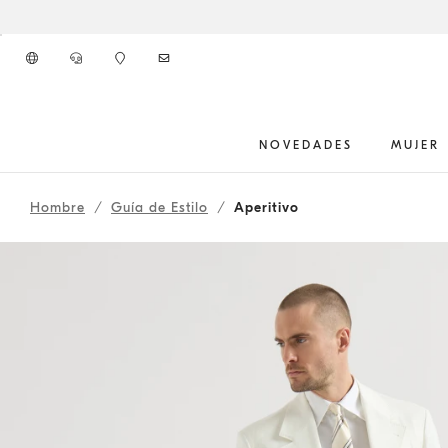
Ir al contenido principal
NOVEDADES
MUJER
261MOUTFIT57
inicio del contenido principal
Hombre
Guía de Estilo
Aperitivo