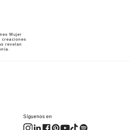
umes Mujer
n creaciones
as revelan
onía.
Síguenos en