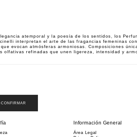
elegancia atemporal y la poesía de los sentidos, los Perf
cinelli interpretan el arte de las fragancias femeninas co
 que evocan atmósferas armoniosas. Composiciones únic
s olfativas refinadas que unen ligereza, intensidad y arm
CONFIRMAR
fía
Información General
leza
Área Legal