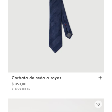
Corbata de seda a rayas
Azul Aviación
Corbata de seda a rayas
$ 360,00
2 COLORES