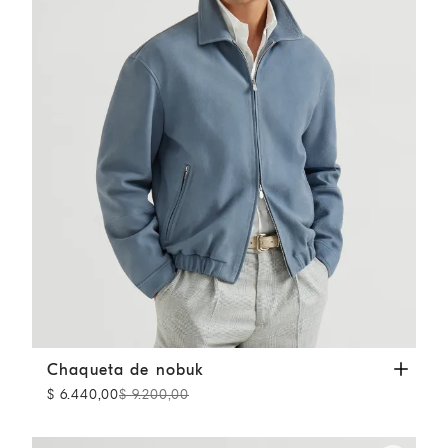
Chaqueta de nobuk
Pizarra
Chaqueta de nobuk
$ 6.440,00
$ 9.200,00