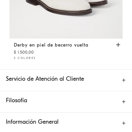
Derby en piel de becerro vuelta
Panamá
Derby en piel de becerro vuelta
$ 1.500,00
2 COLORES
Servicio de Atención al Cliente
Filosofía
Información General