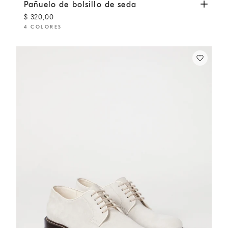
Pañuelo de bolsillo de seda
Azul Aviación
Pañuelo de bolsillo de seda
$ 320,00
4 COLORES