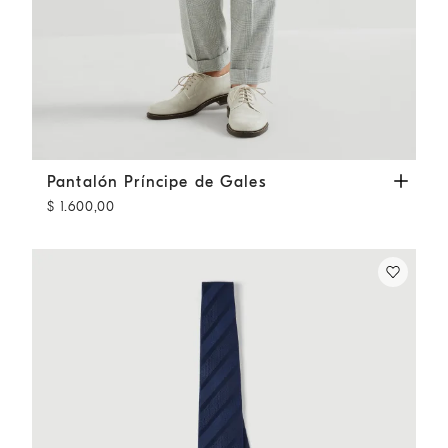
Pantalón Príncipe de Gales
Gris Perla
Pantalón Príncipe de Gales
$ 1.600,00