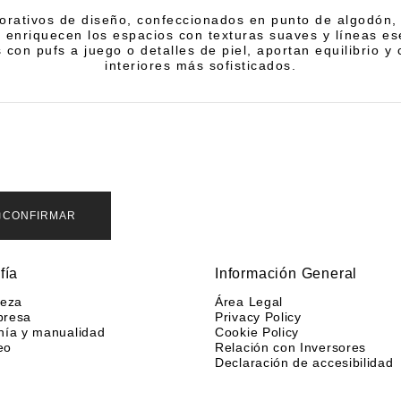
orativos de diseño, confeccionados en punto de algodón
 enriquecen los espacios con texturas suaves y líneas es
on pufs a juego o detalles de piel, aportan equilibrio y 
interiores más sofisticados.
CONFIRMAR
fía
Información General
leza
Área Legal
presa
Privacy Policy
nía y manualidad
Cookie Policy
eo
Relación con Inversores
Declaración de accesibilidad