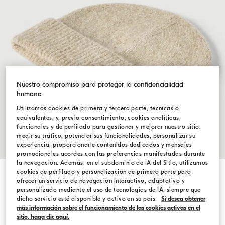
Nuestro compromiso para proteger la confidencialidad
humana
Utilizamos cookies de primera y tercera parte, técnicas o
equivalentes, y, previo consentimiento, cookies analíticas,
funcionales y de perfilado para gestionar y mejorar nuestro sitio,
medir su tráfico, potenciar sus funcionalidades, personalizar su
experiencia, proporcionarle contenidos dedicados y mensajes
promocionales acordes con las preferencias manifestadas durante
la navegación. Además, en el subdominio de IA del Sitio, utilizamos
cookies de perfilado y personalización de primera parte para
Hide / Show details
Gorro papalina acanalado
ofrecer un servicio de navegación interactivo, adaptativo y
personalizado mediante el uso de tecnologías de IA, siempre que
dicho servicio esté disponible y activo en su país.
Si desea obtener
$650.00
TALLA
más información sobre el funcionamiento de las cookies activas en el
sitio, haga clic aquí.