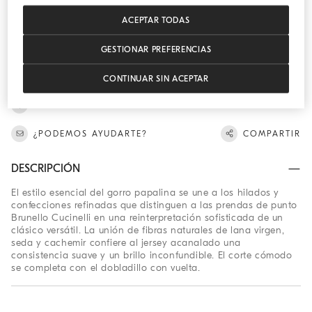
AÑADIR
ACEPTAR TODAS
SKU: 262MNX90809
GESTIONAR PREFERENCIAS
Gorro papalina en punto de lana virgen, seda y cachemir
acanalado
CONTINUAR SIN ACEPTAR
ENCONTRAR EN BOUTIQUE
¿PODEMOS AYUDARTE?
COMPARTIR
DESCRIPCIÓN
El estilo esencial del gorro papalina se une a los hilados y
confecciones refinadas que distinguen a las prendas de punto
Brunello Cucinelli en una reinterpretación sofisticada de un
clásico versátil. La unión de fibras naturales de lana virgen,
seda y cachemir confiere al jersey acanalado una
consistencia suave y un brillo inconfundible. El corte cómodo
se completa con el dobladillo con vuelta.