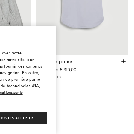
, avec votre
er notre site, d’en
oton
Argent
T-shirt imprimé
Lavande
de coton
T-shirt imprimé
ous fournir des contenus
À partir de € 310,00
navigation. En outre,
2 COULEURS
ion de première partie
n de technologies d’IA,
mations sur le
OUS LES ACCEPTER