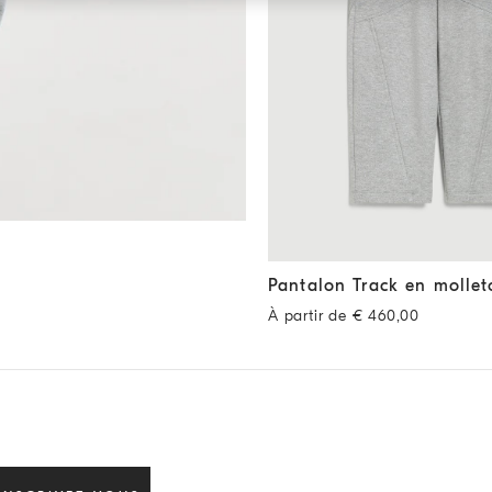
Pantalon Track en molleton
A
Pantalon Track en mollet
À partir de € 460,00