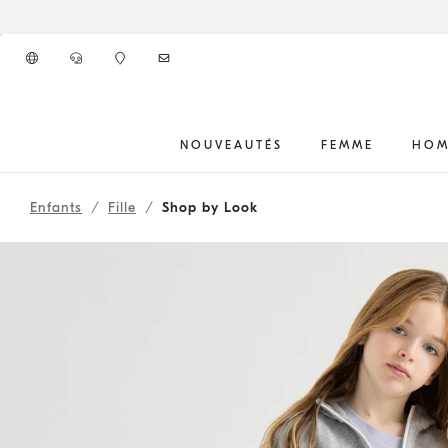
Aller au contenu principal
NOUVEAUTÉS
FEMME
HOM
262FOUTFIT1
début du contenu principal
Enfants
Fille
Shop by Look