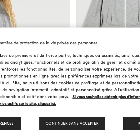
tière de protection de la vie privée des personnes
kies de première et de tierce partie, techniques ou assimilés, ainsi que
ies analytiques, fonctionnels et de profilage afin de gérer et d’amélior
Sweat-shirt en molleton de c
Sweat-shirt en molleton 
n renforcer les fonctionnalités, de personnaliser votre expérience, de v
À partir de € 560,00
s promotionnels en ligne avec les préférences exprimées lors de votre 
A du Site, nous utilisons des cookies de profilage et de personnalisat
 de navigation interactif, adaptatif et personnalisé grâce à l’utilisatio
 disponible et actif dans votre pays.
Si vous souhaitez obtenir plus d’infor
s actifs sur le site, cliquez ici.
ÉRENCES
CONTINUER SANS ACCEPTER
T