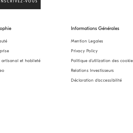
INSCRIVEZ-VOUS
sophie
Informations Générales
auté
Mention Legales
eprise
Privacy Policy
l artisanal et habileté
Politique d’utilization des cookie
eo
Relations Investisseurs
Déclaration d'accessibilité