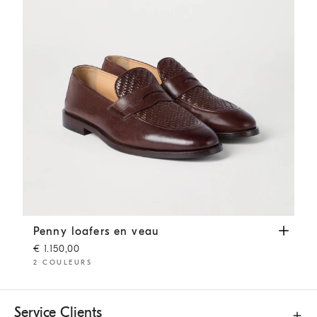
Penny loafers en veau
Brun Foncé
Penny loafers en veau
€ 1.150,00
2 COULEURS
Service Clients