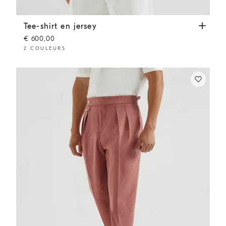
Tee-shirt en jersey
Blanc Cassé
Tee-shirt en jersey
€ 600,00
2 COULEURS