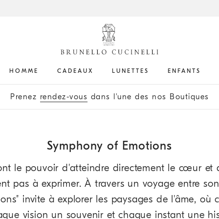
HOMME
CADEAUX
LUNETTES
ENFANTS
s à la
lettre d’informations
pour rester informé des derniè
Prenez
rendez-vous
dans l'une des nos Boutiques
Symphony of Emotions
ont le pouvoir d'atteindre directement le cœur et
nt pas à exprimer. À travers un voyage entre sons
ns" invite à explorer les paysages de l'âme, où
que vision un souvenir et chaque instant une hist