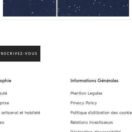
INSCRIVEZ-VOUS
sophie
Informations Générales
auté
Mention Legales
eprise
Privacy Policy
l artisanal et habileté
Politique d’utilization des cookie
eo
Relations Investisseurs