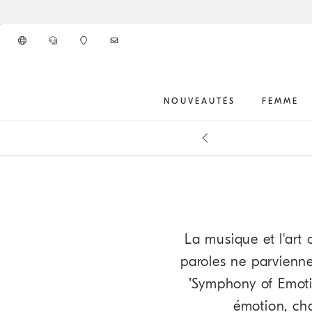
Aller au contenu principal
NOUVEAUTÉS
FEMME
Inscrivez-vou
début du contenu principal
La musique et l'art 
paroles ne parvienne
"Symphony of Emotio
émotion, cha