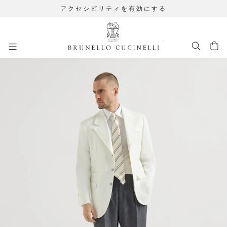
アクセシビリティを有効にする
メインコンテンツに移動します
261MOUTFIT57
メインコンテンツ開始