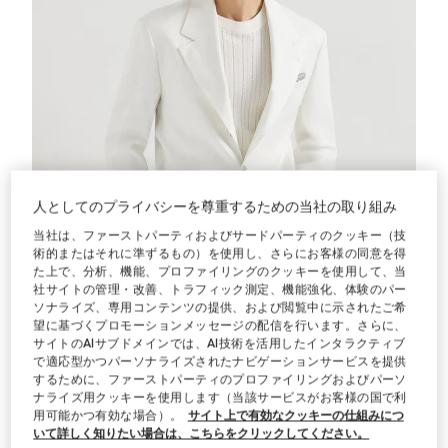
人としてのプライバシーを尊重するための当社の取り組み
当社は、ファーストパーティおよびサードパーティのクッキー（技
術的またはそれに準ずるもの）を使用し、さらにお客様の同意を得
た上で、分析、機能、プロファイリングのクッキーを使用して、当
社サイトの管理・改善、トラフィック測定、機能強化、体験のパー
ソナライズ、専用コンテンツの提供、および閲覧中に示されたご希
望に基づくプロモーションメッセージの配信を行います。さらに、
サイトのAIサブドメインでは、AI技術を活用したインタラクティブ
で適応型かつパーソナライズされたナビゲーションサービスを提供
ギャバジン フォーマルジャケット
パナマ
ギャバジン フォーマルジャケット
するために、ファーストパーティのプロファイリングおよびパーソ
HK$ 40.200,00
ナライズ用クッキーを使用します（当該サービスがお客様の国で利
用可能かつ有効な場合）。
サイト上で有効なクッキーの仕組みにつ
いて詳しく知りたい場合は、こちらをクリックしてください。