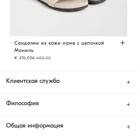
Сандалии из кожи ламе с цепочкой Мониль
Бежевый
Сандалии из кожи ламе с цепочкой
Мониль
€ 476,00
€ 680,00
Клиентская служба
Философия
Общая информация