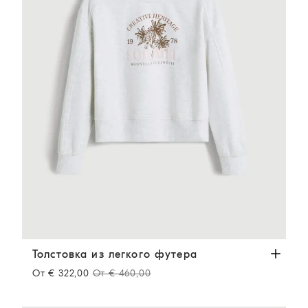
Толстовка из легкого футера
Светло-Серый
Толстовка из легкого футера
От € 322,00
От € 460,00