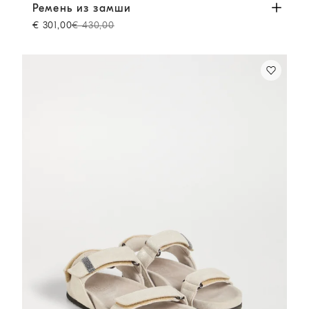
Ремень из замши
Светло-бежевый
Ремень из замши
€ 301,00
€ 430,00