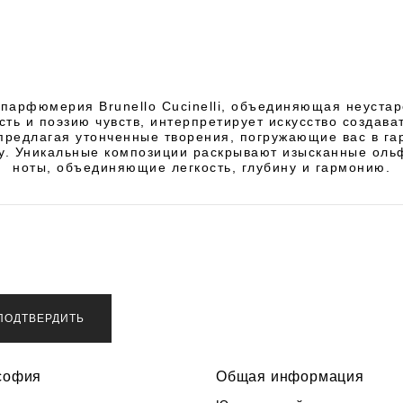
парфюмерия Brunello Cucinelli, объединяющая неуст
сть и поэзию чувств, интерпретирует искусство создава
предлагая утонченные творения, погружающие вас в г
у. Уникальные композиции раскрывают изысканные оль
ноты, объединяющие легкость, глубину и гармонию.
ПОДТВЕРДИТЬ
софия
Общая информация