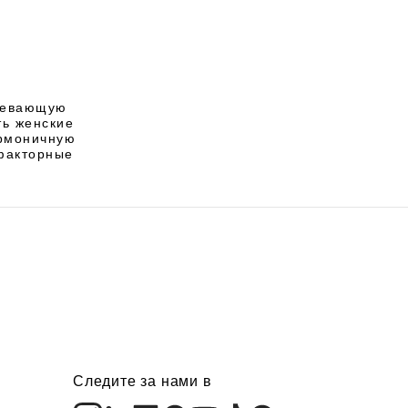
аревающую
ть женские
армоничную
факторные
Следите за нами в