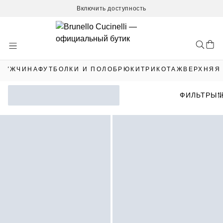
Включить доступность
Skip
to
Content
МУЖЧИНА
ФУТБОЛКИ И ПОЛО
БРЮКИ
ТРИКОТАЖ
ВЕРХНЯЯ
ФИЛЬТРЫ