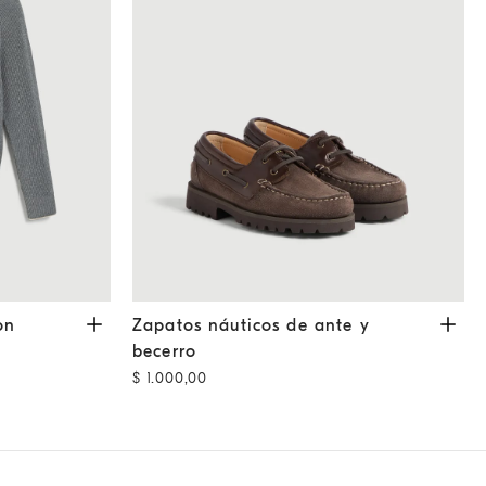
remallera
Plomo
Zapatos náuticos de ante y becerro
Caoba
on
Zapatos náuticos de ante y
becerro
$ 1.000,00