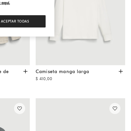
 aquí.
ACEPTAR TODAS
 Gales
Arena
Camiseta manga larga
Blanco Crudo
e de
Camiseta manga larga
$ 410,00