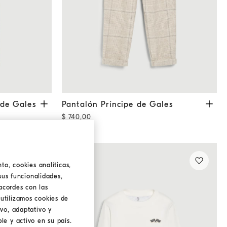
Gales
Arena
Pantalón Príncipe de Gales
Arena
 de Gales
Pantalón Príncipe de Gales
$ 740,00
to, cookies analíticas,
sus funcionalidades,
acordes con las
utilizamos cookies de
ivo, adaptativo y
le y activo en su país.