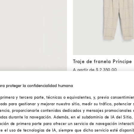
Traje de franela Príncipe de 
Traje de franela Príncipe
A partir de $ 2.350,00
ra proteger la confidencialidad humana
primera y tercera parte, técnicas o equivalentes, y, previo consentimien
lado para gestionar y mejorar nuestro sitio, medir su tráfico, potenciar 
iencia, proporcionarle contenidos dedicados y mensajes promocionales 
adas durante la navegación. Además, en el subdominio de IA del Sitio, 
ación de primera parte para ofrecer un servicio de navegación interact
 el uso de tecnologías de IA, siempre que dicho servicio esté disponib