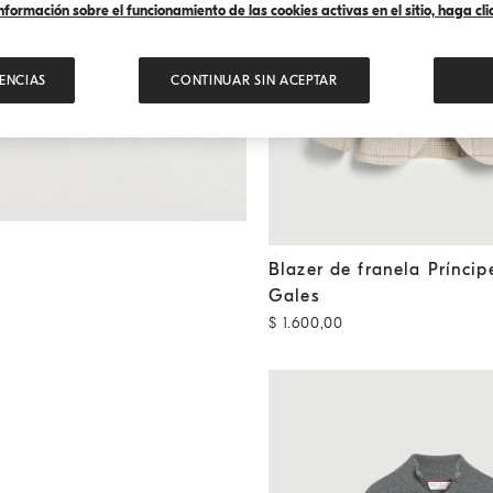
formación sobre el funcionamiento de las cookies activas en el sitio, haga clic
ENCIAS
CONTINUAR SIN ACEPTAR
Blazer de franela Príncipe de
Blazer de franela Príncip
Gales
$ 1.600,00