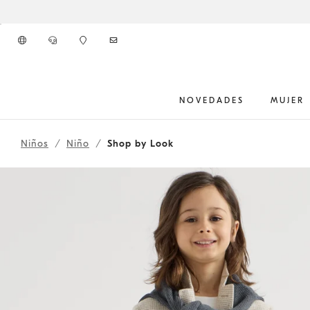
Ir al contenido principal
NOVEDADES
MUJER
262HOUTFIT8
inicio del contenido principal
Niños
Niño
Shop by Look