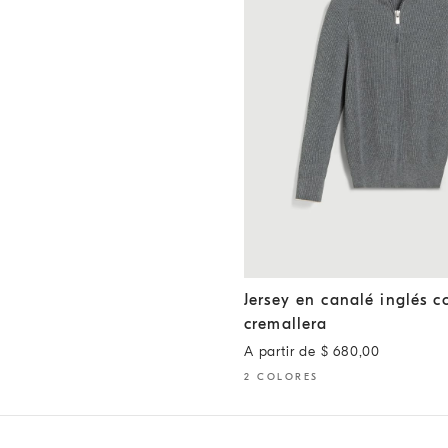
Jersey en canalé inglés con c
Jersey en canalé inglés c
cremallera
A partir de $ 680,00
2 COLORES