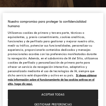
Nuestro compromiso para proteger la confidencialidad
humana
Utilizamos cookies de primera y tercera parte, técnicas o
Tiempos y Costos de Envío
equivalentes, y, previo consentimiento, cookies analíticas,
funcionales y de perfilado para gestionar y mejorar nuestro sitio,
medir su tráfico, potenciar sus funcionalidades, personalizar su
experiencia, proporcionarle contenidos dedicados y mensajes
promocionales acordes con las preferencias manifestadas durante
Express en todo el mundo
la navegación. Además, en el subdominio de IA del Sitio, utilizamos
Entrega en 5 días laborables
cookies de perfilado y personalización de primera parte para
ofrecer un servicio de navegación interactivo, adaptativo y
personalizado mediante el uso de tecnologías de IA, siempre que
El servicio de mensajería de DHL entrega de lunes a
dicho servicio esté disponible y activo en su país.
Si desea obtener
viernes. La entrega no es posible los sábados,
más información sobre el funcionamiento de las cookies activas en el
sitio, haga clic aquí.
domingos o días festivos.
ACEPTAR TODAS
Restricciones de envío
GESTIONAR PREFERENCIAS