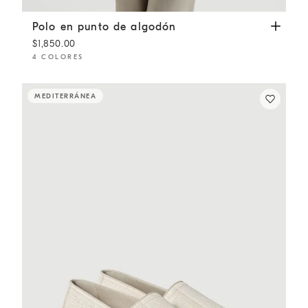
Polo en punto de algodón
Blanco
Polo en punto de algodón
$1,850.00
4 COLORES
MEDITERRÁNEA