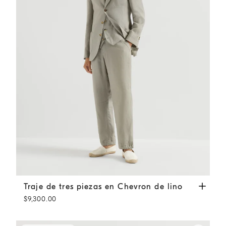
Traje de tres piezas en Chevron de lino
Salvia
Traje de tres piezas en Chevron de lino
$9,300.00