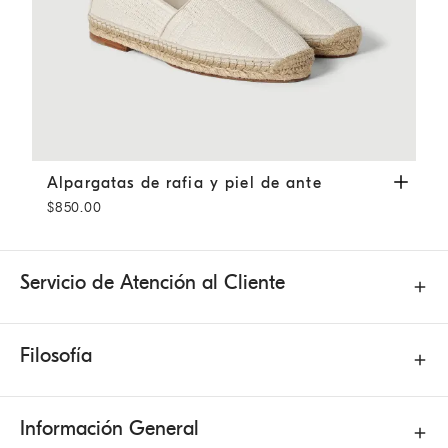
Alpargatas de rafia y piel de ante
Blanco Crudo
Alpargatas de rafia y piel de ante
$850.00
Servicio de Atención al Cliente
Filosofía
Información General