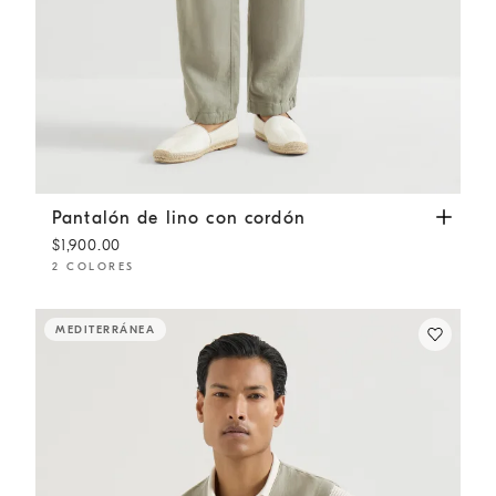
Pantalón de lino con cordón
Salvia
Pantalón de lino con cordón
$1,900.00
2 COLORES
MEDITERRÁNEA