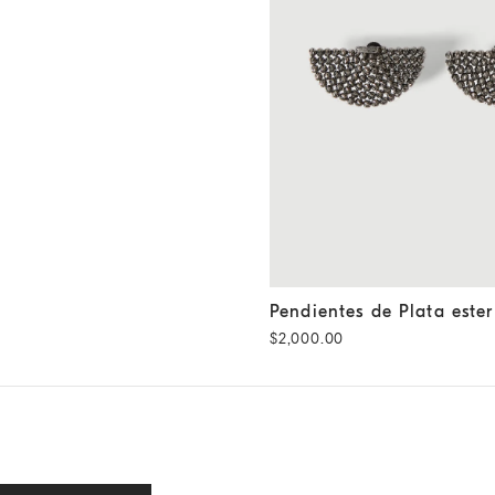
Pendientes de Plata esterlina
Pendientes de Plata ester
$2,000.00