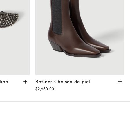
Negro
Botines Chelsea de piel
Cacao
lina
Botines Chelsea de piel
$2,650.00