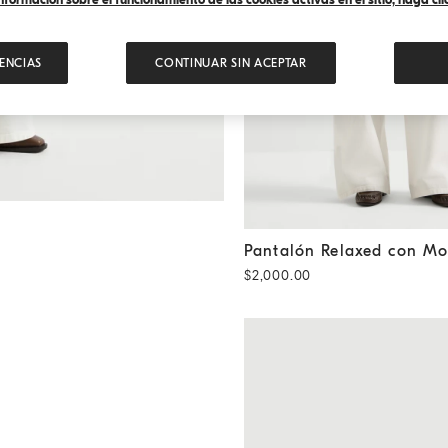
ENCIAS
CONTINUAR SIN ACEPTAR
Pantalón Relaxed con Monile
Pantalón Relaxed con Mo
$2,000.00