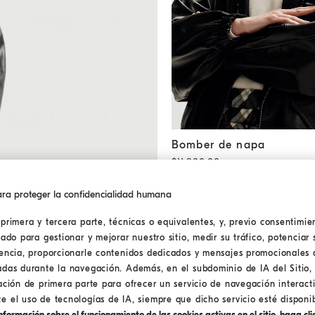
Bomber de napa
Negro
Bomber de napa
$11,800.00
ra proteger la confidencialidad humana
primera y tercera parte, técnicas o equivalentes, y, previo consentimien
lado para gestionar y mejorar nuestro sitio, medir su tráfico, potenciar 
iencia, proporcionarle contenidos dedicados y mensajes promocionales 
adas durante la navegación. Además, en el subdominio de IA del Sitio, 
ación de primera parte para ofrecer un servicio de navegación interact
 el uso de tecnologías de IA, siempre que dicho servicio esté disponib
formación sobre el funcionamiento de las cookies activas en el sitio, haga clic