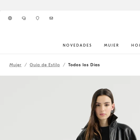
Ir al contenido principal
NOVEDADES
MUJER
HO
262WOUTFITCS23
inicio del contenido principal
Mujer
Guía de Estilo
Todos los Días