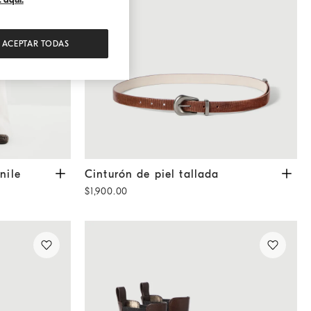
ACEPTAR TODAS
Panamá
Cinturón de piel tallada
Marrón Claro
nile
Cinturón de piel tallada
$1,900.00