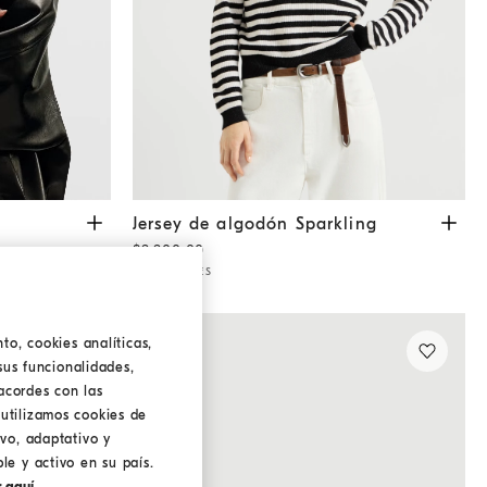
Jersey de algodón Sparkling
Negro
Jersey de algodón Sparkling
$2,200.00
2 COLORES
to, cookies analíticas,
sus funcionalidades,
acordes con las
utilizamos cookies de
ivo, adaptativo y
le y activo en su país.
 aquí.