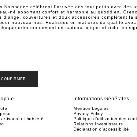
 Naissance célèbrent l'arrivée des tout petits avec des 
eau-né apportant confort et harmonie au quotidien. Grenou
s d'ange, couvertures et doux accessoires complètent la 
pour nouveau-nés. Réalisées en matières de qualité avec 
chaque création devient un cadeau unique et riche en sign
CONFIRMER
sophie
Informations Générales
uté
Mention Legales
eprise
Privacy Policy
 artisanal et habileté
Politique d’utilization des coo
eo
Relations Investisseurs
Déclaration d'accessibilité