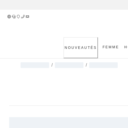
Skip
to
Content
FEMME
H
NOUVEAUTÉS
/
/