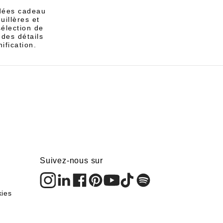
idées cadeau
illères et
sélection de
des détails
ification.
Suivez-nous sur
kies