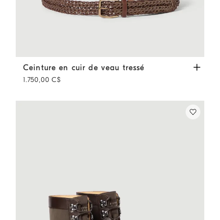
Ceinture en cuir de veau tressé
Tabac
Ceinture en cuir de veau tressé
1.750,00 C$