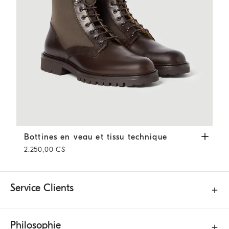
Bottines en veau et tissu technique
Café
Bottines en veau et tissu technique
2.250,00 C$
Service Clients
Philosophie