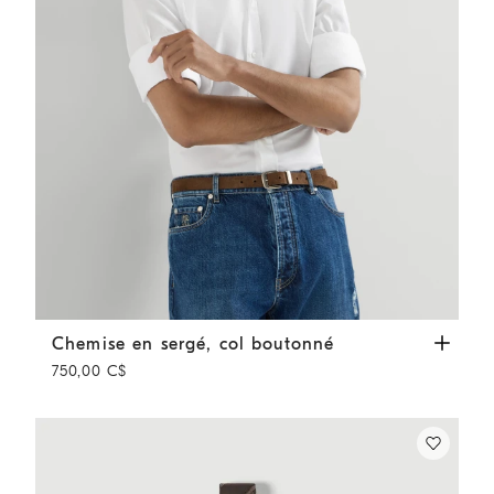
Chemise en sergé, col boutonné
Blanc
Chemise en sergé, col boutonné
750,00 C$