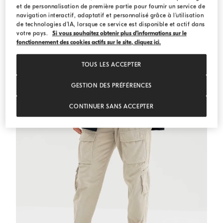
et de personnalisation de première partie pour fournir un service de
navigation interactif, adaptatif et personnalisé grâce à l’utilisation
de technologies d’IA, lorsque ce service est disponible et actif dans
Cardigan en alpaga mélangé
Gris Moyen
Cardigan en alpaga mélangé
votre pays.
Si vous souhaitez obtenir plus d’informations sur le
6.050,00 C$
fonctionnement des cookies actifs sur le site, cliquez ici.
TOUS LES ACCEPTER
GESTION DES PRÉFÉRENCES
CONTINUER SANS ACCEPTER