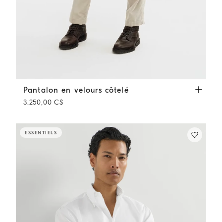
Pantalon en velours côtelé
Blanc
Pantalon en velours côtelé
3.250,00 C$
ESSENTIELS