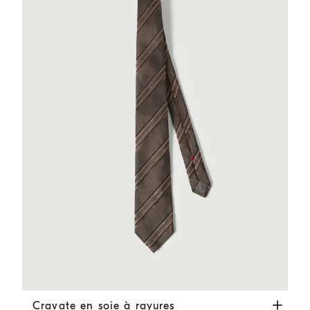
Cravate en soie à rayures
Noisette
Cravate en soie à rayures