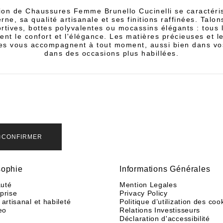
tion de Chaussures Femme Brunello Cucinelli se caractéri
rne, sa qualité artisanale et ses finitions raffinées. Talon
rtives, bottes polyvalentes ou mocassins élégants : tous
ient le confort et l'élégance. Les matières précieuses et l
s vous accompagnent à tout moment, aussi bien dans vos
dans des occasions plus habillées.
CONFIRMER
sophie
Informations Générales
uté
Mention Legales
eprise
Privacy Policy
 artisanal et habileté
Politique d’utilization des coo
eo
Relations Investisseurs
Déclaration d'accessibilité