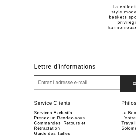
La collec
style mode
baskets spo
privilég
harmonieuse
Lettre d’informations
Lettre d’informations
Service Clients
Philo
Services Exclusifs
La Bea
Prenez un Rendez-vous
L’entr
Commandes, Retours et
Travail
Rétractation
Solom
Guide des Tailles