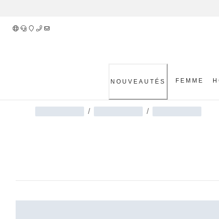
Skip
to
Content
FEMME
H
NOUVEAUTÉS
/
/