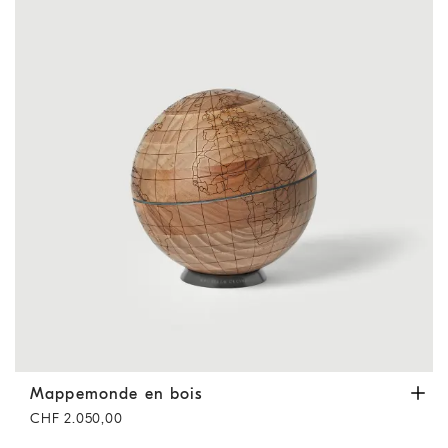
Mappemonde en bois
Noisette
Mappemonde en bois
CHF 2.050,00