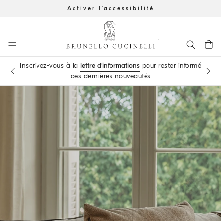
Activer l'accessibilité
Aller au contenu principal
Inscrivez-vous à la
lettre d’informations
pour rester informé
Prenez
rendez-vous
dans l'une des nos Boutiques
des dernières nouveautés
début du contenu principal