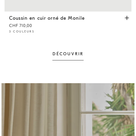
Coussin en cuir orné de Monile
Ivoire
Coussin en cuir orné de Monile
CHF 710,00
3 COULEURS
DÉCOUVRIR