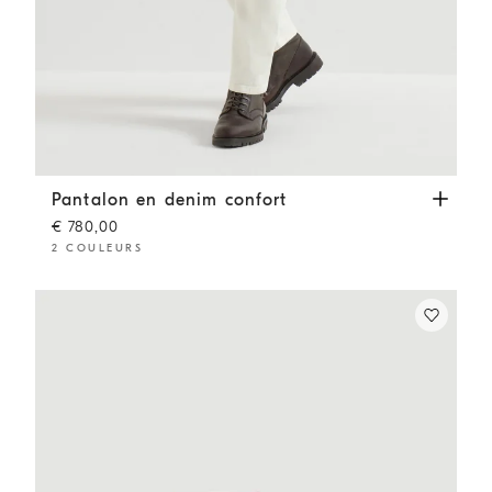
Pantalon en denim confort
Blanc
Pantalon en denim confort
€ 780,00
2 COULEURS