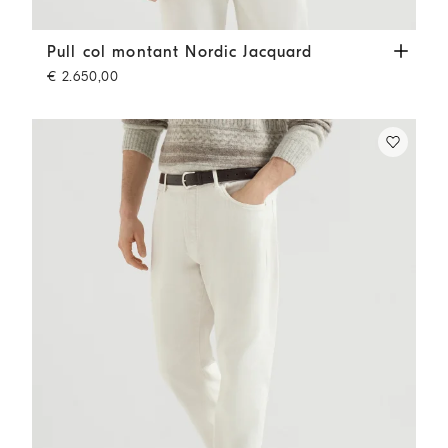
Pull col montant Nordic Jacquard
Châtaignier
Pull col montant Nordic Jacquard
€ 2.650,00