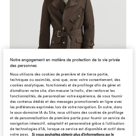
Notre engagement en matière de protection de la vie privée
des personnes
Nous utilisons des cookies de première et de tierce partie,
techniques ou assimilés, ainsi que, avec votre consentement, des
cookies analytiques, fonctionnels et de profilage afin de gérer et
d’améliorer notre site, d’en mesurer le trafic, d’en renforcer les
fonctionnalités, de personnaliser votre expérience, de vous fournir
des contenus dédiés et des messages promotionnels en ligne avec
les préférences exprimées lors de votre navigation. En outre, dans
Trench en microfibre déperlante
Marron
Trench en microfibre déperlante
le sous-domaine IA du Site, nous utilisons des cookies de profilage
et de personnalisation de première partie pour fournir un service de
€ 4.900,00
navigation interactif, adaptatif et personnalisé grâce à l’utilisation
de technologies d’IA, lorsque ce service est disponible et actif dans
votre pays.
Si vous souhaitez obtenir plus d’informations sur le