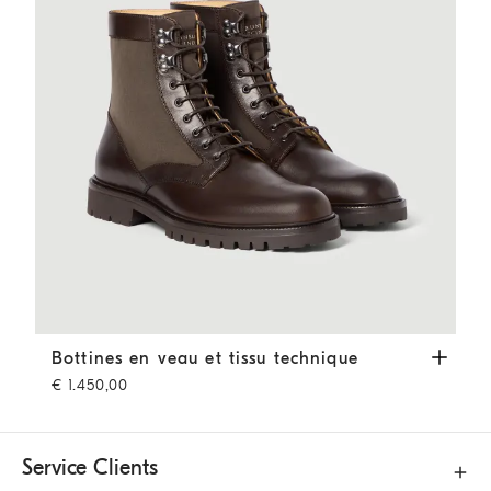
Bottines en veau et tissu technique
Café
Bottines en veau et tissu technique
€ 1.450,00
Service Clients