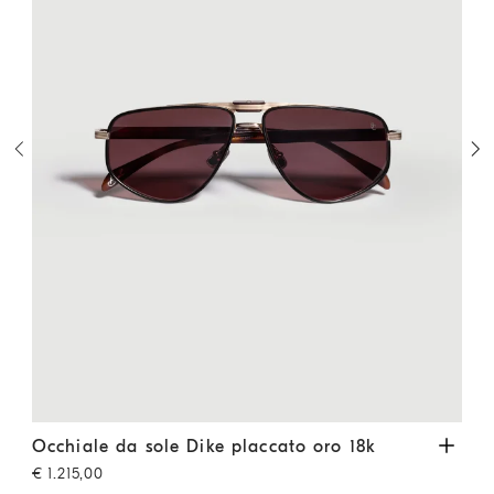
Havana
Occhiale da sole Dike placcato oro 18k
Oro
Occh
Occhiale da sole Dike placcato oro 18k
Occ
€ 1.215,00
€ 7