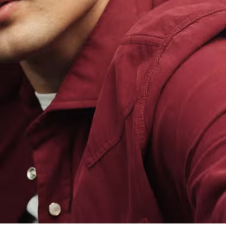
Loaded
:
100.00%
/
Unmute