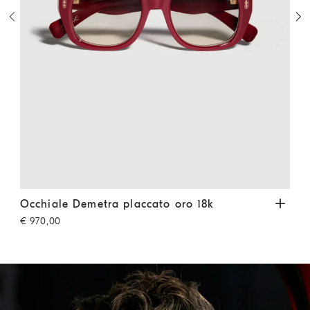
Occhiale Demetra placcato oro 18k
Ciliegia
Occh
Occhiale Demetra placcato oro 18k
Occ
€ 970,00
€ 6