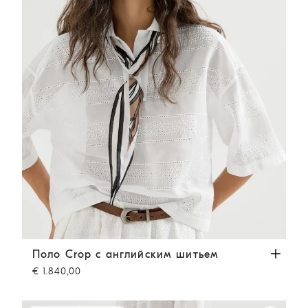
Поло Crop с английским шитьем
Белый
Поло Crop с английским шитьем
€ 1.840,00