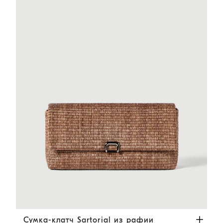
Сумка-клатч Sartorial из рафии
Светло-Коричневый
Сумка-клатч Sartorial из рафии