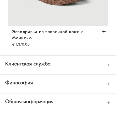
Эспадрильи из яловичной кожи с Монилью
Темно-кор
Эспадрильи из яловичной кожи с
Монилью
€ 1.370,00
Клиентская служба
Философия
Общая информация