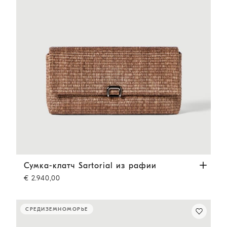
Сумка-клатч Sartorial из рафии
Светло-Коричневый
Сумка-клатч Sartorial из рафии
€ 2.940,00
СРЕДИЗЕМНОМОРЬЕ