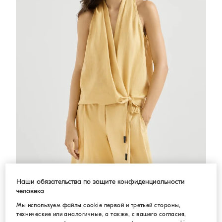
Наши обязательства по защите конфиденциальности
Жилет с эффектом запаха из льна
Забайоне Жёлтый
Жилет с эффектом запаха из льна
человека
€ 1.390,00
Мы используем файлы cookie первой и третьей стороны,
технические или аналогичные, а также, с вашего согласия,