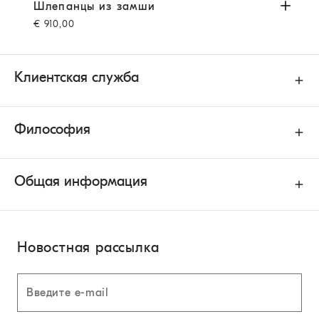
Шлепанцы из замши
Светло-Коричневый
Шлепанцы из замши
€ 910,00
Клиентская служба
Философия
Общая информация
Новостная рассылка