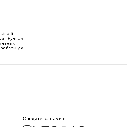
inelli
ой. Ручная
тильных
 работы до
Следите за нами в