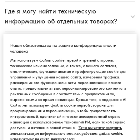
Где я могу найти техническую
информацию об отдельных товарах?
Где я могу найти таблицу размеров?
Наши обязательства по защите конфиденциальности
человека
Мы используем файлы cookie первой и третьей стороны,
Могу ли я добавить новые товары в
технические или аналогичные, а также, с вашего согласия,
уже существующий заказ?
аналитические, функциональные и профилирующие cookie для
управления и улучшения нашего сайта, измерения трафика,
расширения его функциональности, персонализации вашего
опыта, предоставления вам персонализированного контента и
Можно ли выбрать подарочную
рекламных сообщений в соответствии с предпочтениями,
выраженными во время навигации. Кроме того, в поддомене AI
упаковку?
Сайта мы используем файлы cookie первой стороны для
профилирования и персонализации, чтобы предоставлять
интерактивный, адаптивный и персонализированный сервис
Покупать товары на сайте
навигации с использованием технологий ИИ, если такой сервис
доступен и активен в вашей стране.
Если вы хотите получить
shop.brunellocucinelli.com безопасно?
дополнительную информацию о том, как работают файлы cookie,
используемые на сайте, нажмите здесь.