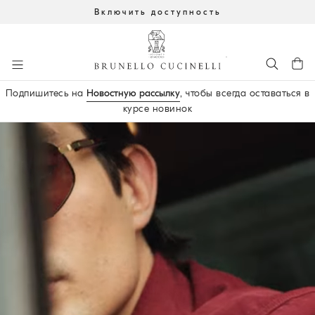
Включить доступность
К главному контенту
Подпишитесь на
Новостную рассылку
, чтобы всегда оставаться в
курсе новинок
начало основного контента