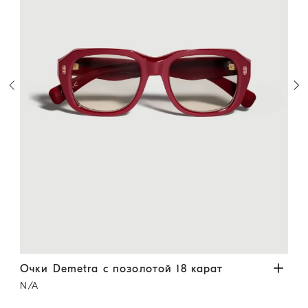
тистый
Очки Demetra с позолотой 18 карат
Вишневый
Гео
Очки Demetra с позолотой 18 карат
Гео
N/A
N/A