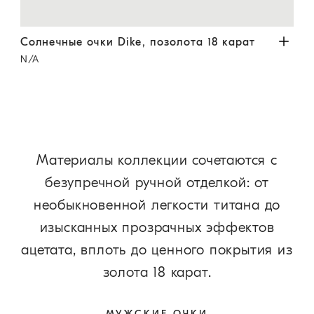
 / Гавана
Солнечные очки Dike, позолота 18 карат
Золотистый
Сол
Солнечные очки Dike, позолота 18 карат
Сол
N/A
N/A
Материалы коллекции сочетаются с
безупречной ручной отделкой: от
необыкновенной легкости титана до
изысканных прозрачных эффектов
ацетата, вплоть до ценного покрытия из
золота 18 карат.
МУЖСКИЕ ОЧКИ