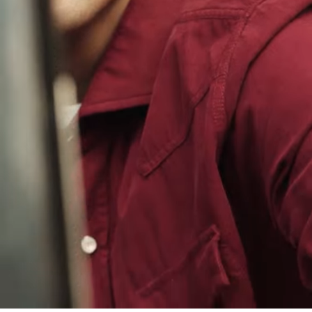
Loaded
:
100.00%
/
Unmute