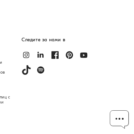
Следите за нами в
и
лов
лиц с
ми