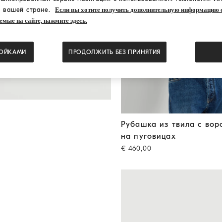
в вашей стране.
Если вы хотите получить дополнительную информацию о
емые на сайте, нажмите здесь.
РОЙКАМИ
ПРОДОЛЖИТЬ БЕЗ ПРИНЯТИЯ
Рубашка из твила с воротн
Рубашка из твила с вор
на пуговицах
€ 460,00