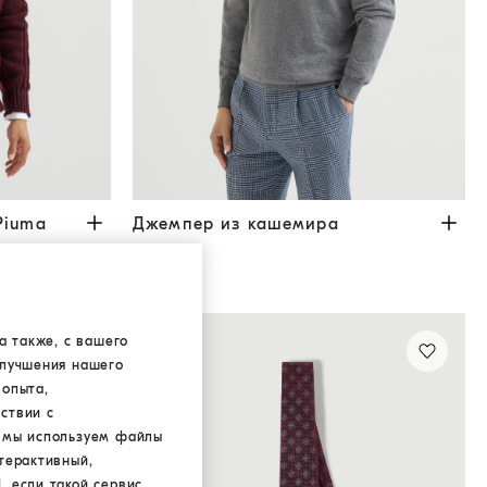
ma
Бургунди
Джемпер из кашемира
Тёмно-Серый
Piuma
Джемпер из кашемира
€ 990,00
5 ЦВЕТА
а также, с вашего
улучшения нашего
 опыта,
ствии с
а мы используем файлы
терактивный,
, если такой сервис