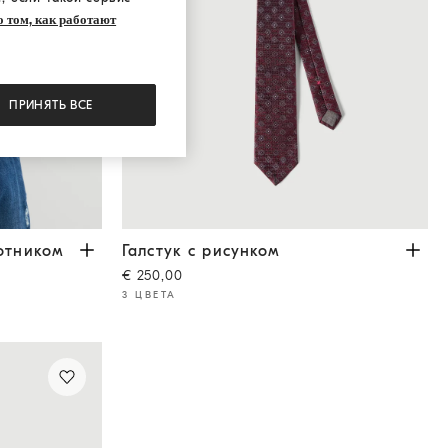
 том, как работают
ПРИНЯТЬ ВСЕ
иком на пуговицах
Галстук с рисунком
Белый
Бургунди
отником
Галстук с рисунком
€ 250,00
3 ЦВЕТА