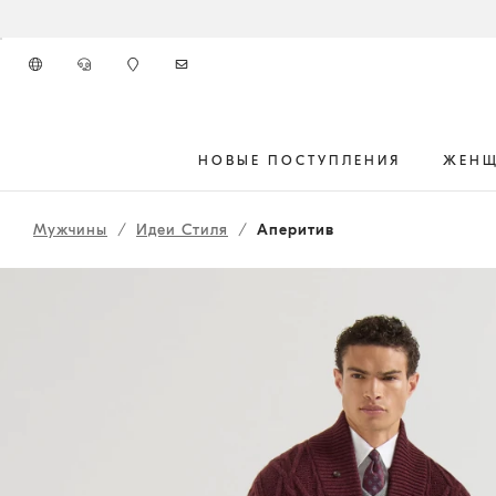
К главному контенту
НОВЫЕ ПОСТУПЛЕНИЯ
ЖЕН
262MOUTFIT27
начало основного контента
Мужчины
Идеи Стиля
Аперитив