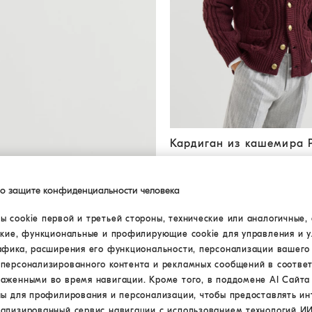
Кардиган из кашемира Piu
Кардиган из кашемира 
€ 5.410,00
2 ЦВЕТА
по защите конфиденциальности человека
 cookie первой и третьей стороны, технические или аналогичные, 
БАЗА
ские, функциональные и профилирующие cookie для управления и 
афика, расширения его функциональности, персонализации вашего
персонализированного контента и рекламных сообщений в соответ
раженными во время навигации. Кроме того, в поддомене AI Сайт
ны для профилирования и персонализации, чтобы предоставлять ин
ализированный сервис навигации с использованием технологий ИИ