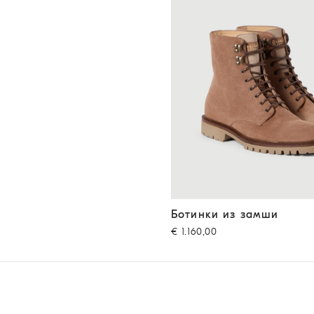
Ботинки из замши
Ореховы
Ботинки из замши
€ 1.160,00