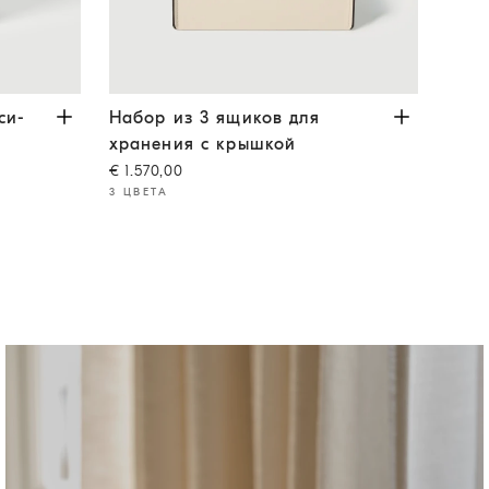
веча с крышкой
Набор из 3 ящиков для хранения с крышкой
Песочный
Свеч
Сл
си-
Набор из 3 ящиков для
Свеч
хранения с крышкой
кра
€ 1.570,00
€ 160
3 ЦВЕТА
5 ЦВЕ