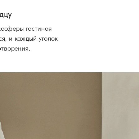
рдцу
мосферы гостиная
ся, и каждый уголок
отворения.