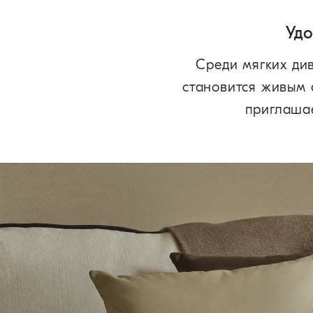
Удо
Среди мягких ди
становится живым с
приглашае