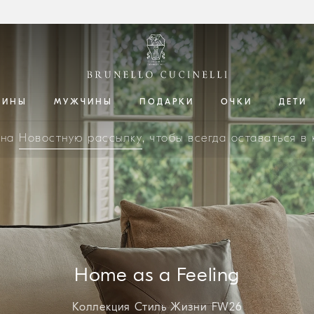
ЩИНЫ
МУЖЧИНЫ
ПОДАРКИ
ОЧКИ
ДЕТИ
 на
Новостную рассылку
, чтобы всегда оставаться в
Home as a Feeling
Коллекция Стиль Жизни FW26