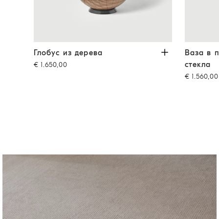
ла
Бежевый
Глобус из дерева
Ореховый
Ваза в по
Глобус из дерева
Ваза в 
стекла
€ 1.650,00
€ 1.560,00