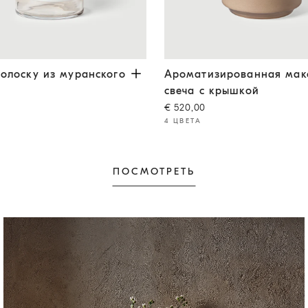
лоску из муранского стекла
Коричневый градиент
Ароматизированная макси-с
полоску из муранского
Ароматизированная мак
свеча с крышкой
€ 520,00
4 ЦВЕТА
ПОСМОТРЕТЬ