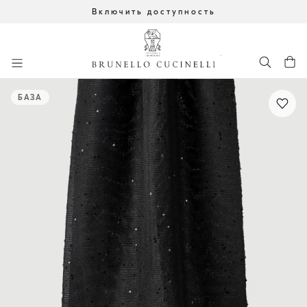
Включить доступность
К главному контенту
начало основного контента
БАЗА