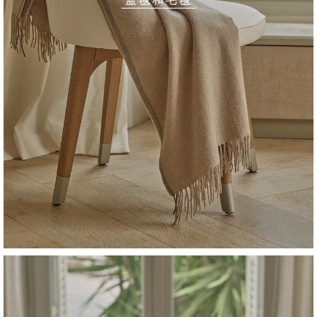
盖毯和毛毯