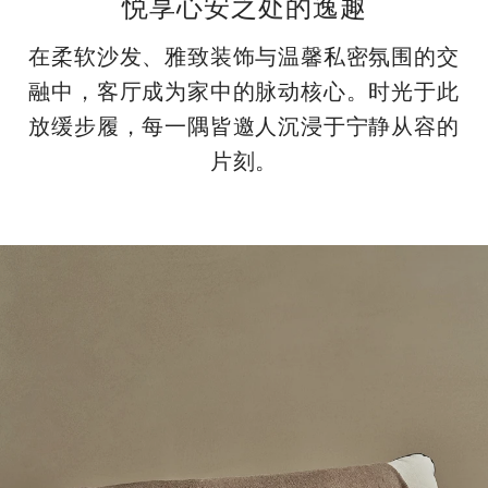
悦享心安之处的逸趣
在柔软沙发、雅致装饰与温馨私密氛围的交
融中，客厅成为家中的脉动核心。时光于此
放缓步履，每一隅皆邀人沉浸于宁静从容的
片刻。