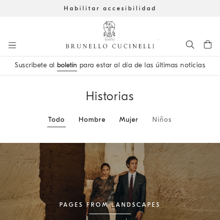
Habilitar accesibilidad
Ir al contenido principal
Suscribete al
boletín
para estar al día de las últimas noticias
inicio del contenido principal
Historias
Todo
Hombre
Mujer
Niños
PAGES FROM LANDSCAPES