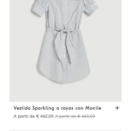
Vestido Sparkling a rayas con Monile
Celeste
Vestido Sparkling a rayas con Monile
A partir de € 462,00
A partir de € 660,00