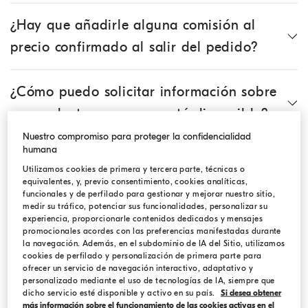
¿Hay que añadirle alguna comisión al
precio confirmado al salir del pedido?
¿Cómo puedo solicitar información sobre
un producto que ya no está disponible?
Nuestro compromiso para proteger la confidencialidad
humana
¿Cómo puedo buscar un artículo?
Utilizamos cookies de primera y tercera parte, técnicas o
equivalentes, y, previo consentimiento, cookies analíticas,
funcionales y de perfilado para gestionar y mejorar nuestro sitio,
¿Dónde puedo encontrar información
medir su tráfico, potenciar sus funcionalidades, personalizar su
experiencia, proporcionarle contenidos dedicados y mensajes
técnica sobre cada producto?
promocionales acordes con las preferencias manifestadas durante
la navegación. Además, en el subdominio de IA del Sitio, utilizamos
cookies de perfilado y personalización de primera parte para
¿Dónde puedo encontrar la tabla de
ofrecer un servicio de navegación interactivo, adaptativo y
personalizado mediante el uso de tecnologías de IA, siempre que
tallas?
dicho servicio esté disponible y activo en su país.
Si desea obtener
más información sobre el funcionamiento de las cookies activas en el