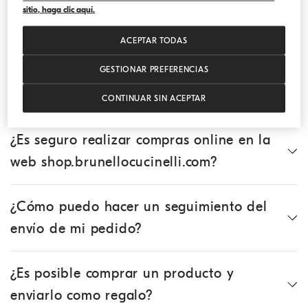
sitio, haga clic aquí.
¿Puedo añadir productos a un pedido ya
ACEPTAR TODAS
existente?
GESTIONAR PREFERENCIAS
¿Puedo solicitar un paquete regalo?
CONTINUAR SIN ACEPTAR
¿Es seguro realizar compras online en la
web shop.brunellocucinelli.com?
¿Cómo puedo hacer un seguimiento del
envío de mi pedido?
¿Es posible comprar un producto y
enviarlo como regalo?