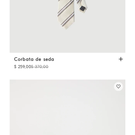
Corbata de seda
Panamá
Corbata de seda
$ 259,00
$ 370,00