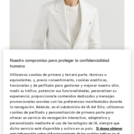
Nuestro compromiso para proteger la confidencialidad
humana
Utilizamos cookies de primera y tercera parte, técnicas o
equivalentes, y, previo consentimiento, cookies analíticas,
funcionales y de perfilado para gestionar y mejorar nuestro sitio,
medir su tráfico, potenciar sus funcionalidades, personalizar su
experiencia, proporcionarle contenidos dedicados y mensajes
promocionales acordes con las preferencias manifestadas durante
la navegación. Además, en el subdominio de IA del Sitio, utilizamos
Blazer de gabardina
Panamá
Blazer de gabardina
cookies de perfilado y personalización de primera parte para
ofrecer un servicio de navegación interactivo, adaptativo y
$ 5.250,00
personalizado mediante el uso de tecnologías de IA, siempre que
dicho servicio esté disponible y activo en su país.
Si desea obtener
más información sobre el funcionamiento de las cookies activas en el