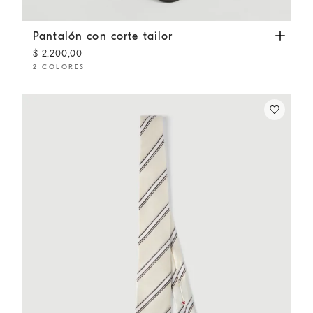
Pantalón con corte tailor
Antracita
Pantalón con corte tailor
$ 2.200,00
2 COLORES