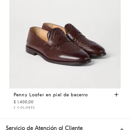
Penny Loafer en piel de becerro
Marrón Oscuro
Penny Loafer en piel de becerro
$ 1.400,00
2 COLORES
Servicio de Atención al Cliente