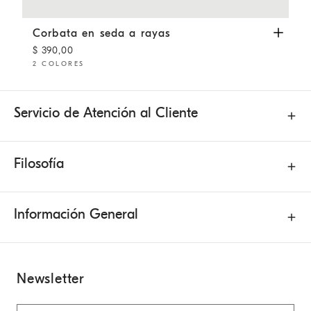
Corbata en seda a rayas
Azul Aviación
Corbata en seda a rayas
$ 390,00
2 COLORES
Servicio de Atención al Cliente
Filosofía
Información General
Newsletter