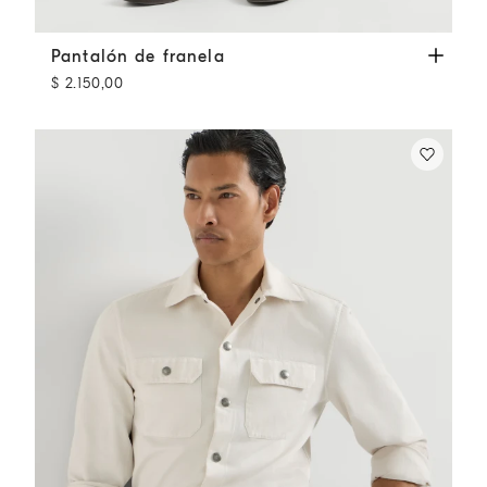
Pantalón de franela
Quemado
Pantalón de franela
$ 2.150,00