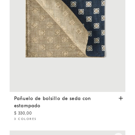
Pañuelo de bolsillo de seda con estampado
Azul Aviación
Pañuelo de bolsillo de seda con
estampado
$ 330,00
3 COLORES