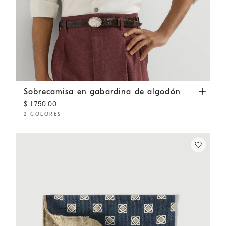
Sobrecamisa en gabardina de algodón
Blanco
Sobrecamisa en gabardina de algodón
$ 1.750,00
2 COLORES