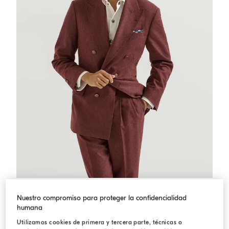
Blazer Tailor Cavallo de franela
Quemado
Blazer Tailor Cavallo de franela
Nuestro compromiso para proteger la confidencialidad
$ 6.650,00
humana
Utilizamos cookies de primera y tercera parte, técnicas o