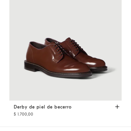
Derby de piel de becerro
Caoba
Derby de piel de becerro
$ 1.700,00