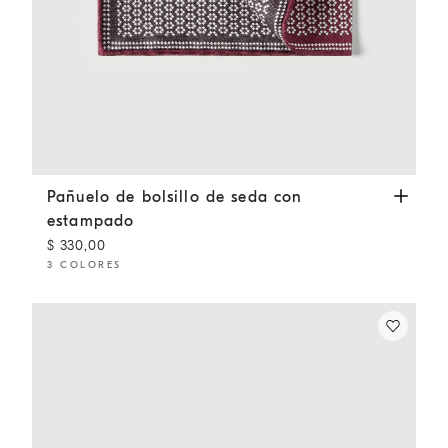
Pañuelo de bolsillo de seda con estampado
Bermellón
Pañuelo de bolsillo de seda con
estampado
$ 330,00
3 COLORES