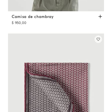
Camisa de chambray
Denim Medio
Camisa de chambray
$ 950,00