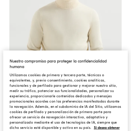
Nuestro compromiso para proteger la confidencialidad
humana
Utilizamos cookies de primera y tercera parte, técnicas o
equivalentes, y, previo consentimiento, cookies analíticas,
funcionales y de perfilado para gestionar y mejorar nuestro sitio,
medir su tráfico, potenciar sus funcionalidades, personalizar su
experiencia, proporcionarle contenidos dedicados y mensajes
promocionales acordes con las preferencias manifestadas durante
la navegación. Además, en el subdominio de IA del Sitio, utilizamos
Jersey cuello alto de cachemir
Mantequilla
Jersey cuello alto de cachemir
cookies de perfilado y personalización de primera parte para
$ 2.450,00
ofrecer un servicio de navegación interactivo, adaptativo y
4 COLORES
personalizado mediante el uso de tecnologías de IA, siempre que
dicho servicio esté disponible y activo en su país.
Si desea obtener