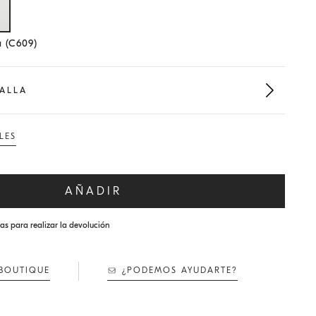
lla seleccionada
 (C609)
TALLA
LES
AÑADIR
ías para realizar la devolución
BOUTIQUE
¿PODEMOS AYUDARTE?