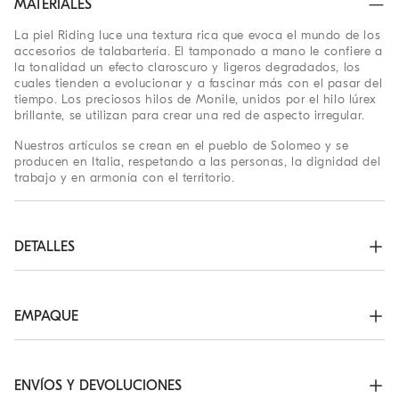
MATERIALES
La piel Riding luce una textura rica que evoca el mundo de los
accesorios de talabartería. El tamponado a mano le confiere a
la tonalidad un efecto claroscuro y ligeros degradados, los
cuales tienden a evolucionar y a fascinar más con el pasar del
tiempo. Los preciosos hilos de Monile, unidos por el hilo lúrex
brillante, se utilizan para crear una red de aspecto irregular.
Nuestros artículos se crean en el pueblo de Solomeo y se
producen en Italia, respetando a las personas, la dignidad del
trabajo y en armonía con el territorio.
DETALLES
Cierre magnético

Asa

Correa ajustable y desmontable

EMPAQUE
Forro de piel

Bolsillo interno con cierre de cremallera

Los empaques exclusivos de la Boutique Online Brunello
Decoración de Monile sin Níquel

Cucinelli se crean en Solomeo y se fabrican en Italia,
El bolso mide aproximadamente 19 cm de largo, 17 cm de 
siguiendo los valores de la empresa. Producido con fuentes
ENVÍOS Y DEVOLUCIONES
ancho y 9 cm de alto
certificadas FSC®, el empaque interno ha sido creado para ser