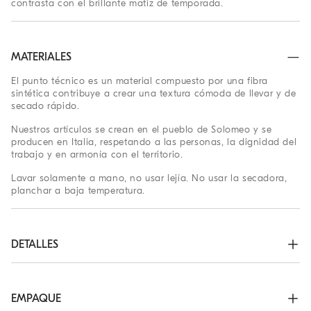
contrasta con el brillante matiz de temporada.
MATERIALES
El punto técnico es un material compuesto por una fibra
sintética contribuye a crear una textura cómoda de llevar y de
secado rápido.
Nuestros artículos se crean en el pueblo de Solomeo y se
producen en Italia, respetando a las personas, la dignidad del
trabajo y en armonía con el territorio.
Lavar solamente a mano, no usar lejía. No usar la secadora,
planchar a baja temperatura.
DETALLES
Cierre con cordones para anudar

Cierre de banda elástica en la cintura con cordón interno

Todos los modelos de la colección Niños son realizados con el 
EMPAQUE
mayor cuidado en cuanto a la selección de los materiales y de 