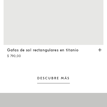
Gafas de sol rectangulares en titanio
Marrón
Gafas de sol rectangulares en titanio
$ 790,00
DESCUBRE MÁS