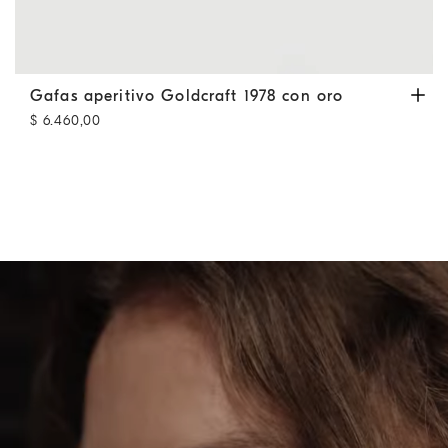
Gafas aperitivo Goldcraft 1978 con oro
Gris Mate / Oro
Gafas aperitivo Goldcraft 1978 con oro
$ 6.460,00