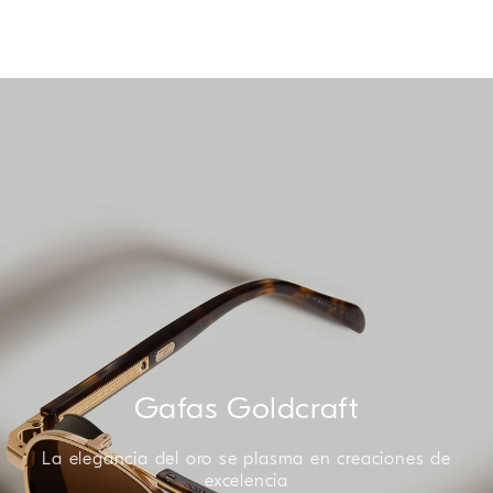
Gafas Goldcraft
La elegancia del oro se plasma en creaciones de
excelencia