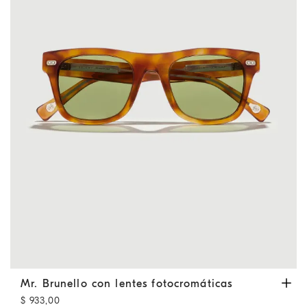
Mr. Brunello con lentes fotocromáticas
Habana
Mr. Brunello con lentes fotocromáticas
$ 933,00