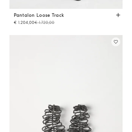
Pantalon Loose Track
Beige
Pantalon Loose Track
€ 1.204,00
€ 1.720,00