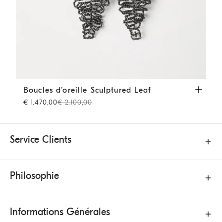
Boucles d’oreille Sculptured Leaf
Lignite
Boucles d’oreille Sculptured Leaf
€ 1.470,00
€ 2.100,00
Service Clients
Philosophie
Informations Générales