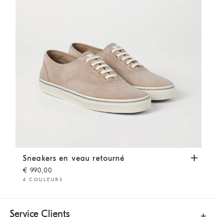
Sneakers en veau retourné
Beige
Sneakers en veau retourné
€ 990,00
4 COULEURS
Service Clients