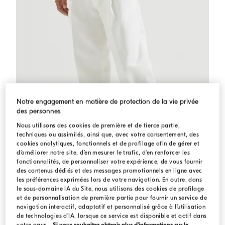
Notre engagement en matière de protection de la vie privée
des personnes
Nous utilisons des cookies de première et de tierce partie,
techniques ou assimilés, ainsi que, avec votre consentement, des
cookies analytiques, fonctionnels et de profilage afin de gérer et
d’améliorer notre site, d’en mesurer le trafic, d’en renforcer les
fonctionnalités, de personnaliser votre expérience, de vous fournir
des contenus dédiés et des messages promotionnels en ligne avec
les préférences exprimées lors de votre navigation. En outre, dans
Pantalon coton et lin
Blanc
Pantalon coton et lin
le sous-domaine IA du Site, nous utilisons des cookies de profilage
et de personnalisation de première partie pour fournir un service de
€ 1.250,00
navigation interactif, adaptatif et personnalisé grâce à l’utilisation
3 COULEURS
de technologies d’IA, lorsque ce service est disponible et actif dans
votre pays.
Si vous souhaitez obtenir plus d’informations sur le