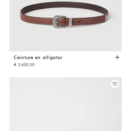
Ceinture en alligator
Cigare
Ceinture en alligator
€ 2.650,00