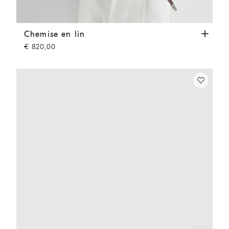
Chemise en lin
Yuta
Chemise en lin
€ 820,00