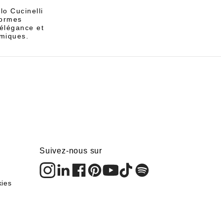
lo Cucinelli
formes
 élégance et
amiques.
Suivez-nous sur
kies