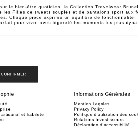
ur le bien-être quotidien, la Collection Travelwear Brunel
le les Filles de sweats souples et de pantalons sport aux 
s. Chaque pièce exprime un équilibre de fonctionnalité,
parfait pour vivre avec légèreté les moments les plus dyn
CONFIRMER
sophie
Informations Générales
uté
Mention Legales
eprise
Privacy Policy
 artisanal et habileté
Politique d’utilization des coo
eo
Relations Investisseurs
Déclaration d'accessibilité