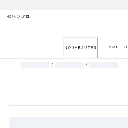
Skip
to
Content
FEMME
H
NOUVEAUTÉS
/
/