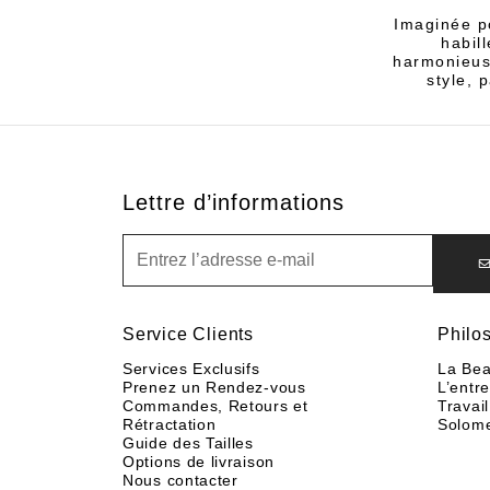
Imaginée po
habil
harmonieuse
style, 
Lettre d’informations
Lettre d’informations
Service Clients
Philo
Services Exclusifs
La Bea
Prenez un Rendez-vous
L’entr
Commandes, Retours et
Travail
Rétractation
Solom
Guide des Tailles
Options de livraison
Nous contacter