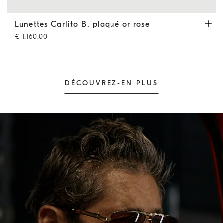
Lunettes Carlito B. plaqué or rose
Anthracite
Lunettes Carlito B. plaqué or rose
€ 1.160,00
DÉCOUVREZ-EN PLUS