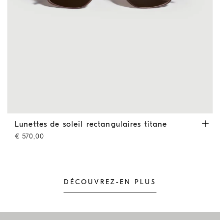
Lunettes de soleil rectangulaires titane
Marron
Lunettes de soleil rectangulaires titane
€ 570,00
DÉCOUVREZ-EN PLUS