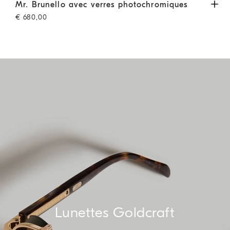
Mr. Brunello avec verres photochromiques
Havane
Mr. Brunello avec verres photochromiques
€ 680,00
Lunettes Goldcraft