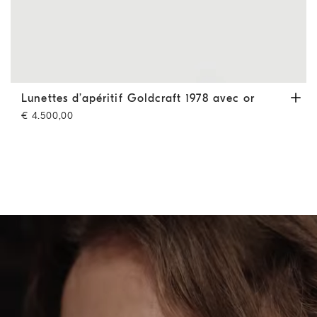
Lunettes d’apéritif Goldcraft 1978 avec or
Gris Mat / Or
Lunettes d’apéritif Goldcraft 1978 avec or
€ 4.500,00