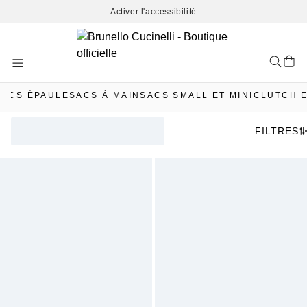
Activer l'accessibilité
Skip
to
Content
SACS ÉPAULE
SACS À MAIN
SACS SMALL ET MINI
CLUTCH 
FILTRES