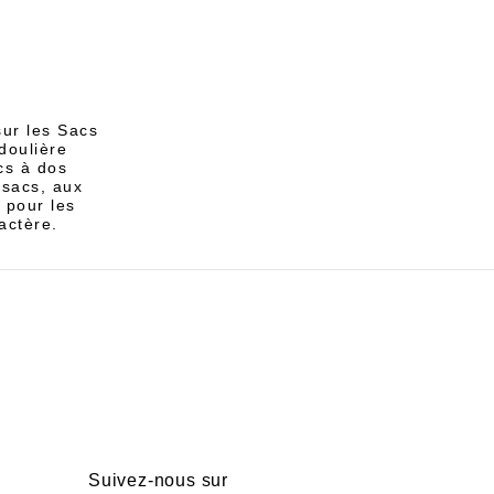
sur les Sacs
doulière
cs à dos
 sacs, aux
 pour les
actère.
Suivez-nous sur