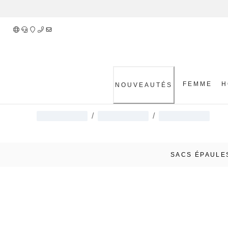
Skip
to
Content
FEMME
H
NOUVEAUTÉS
/
/
SACS ÉPAULE