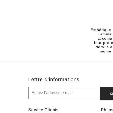
Esthétique 
Femme B
accompa
interprèt
détails 
moment
Lettre d’informations
Lettre d’informations
Service Clients
Philo